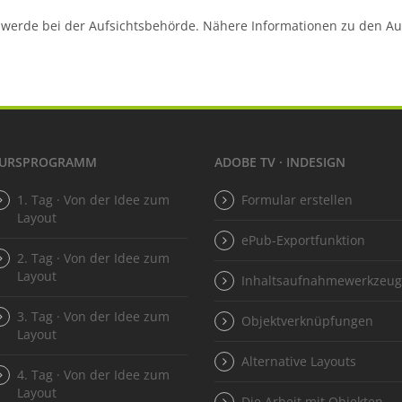
hwerde bei der Aufsichtsbehörde. Nähere Informationen zu den Au
URSPROGRAMM
ADOBE TV · INDESIGN
1. Tag · Von der Idee zum
Formular erstellen
Layout
ePub-Exportfunktion
2. Tag · Von der Idee zum
Layout
Inhaltsaufnahmewerkzeu
3. Tag · Von der Idee zum
Objektverknüpfungen
Layout
Alternative Layouts
4. Tag · Von der Idee zum
Layout
Die Arbeit mit Objekten