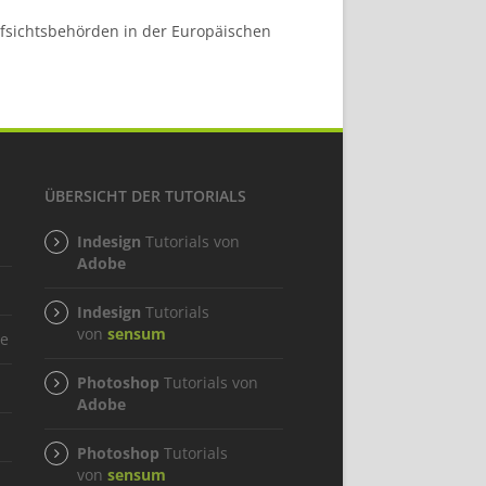
fsichtsbehörden in der Europäischen
ÜBERSICHT DER TUTORIALS
Indesign
Tutorials von
Adobe
Indesign
Tutorials
von
sensum
ge
Photoshop
Tutorials von
Adobe
Photoshop
Tutorials
von
sensum