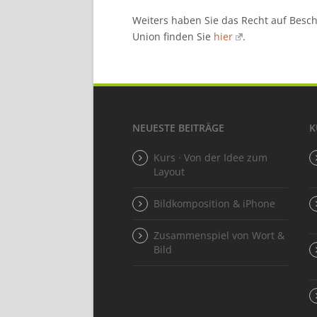
Weiters haben Sie das Recht auf Besc
Union finden Sie
hier
.
NEUESTE BEITRÄGE
K
Kurs · Von der Idee zum
Layout
Bildkomposition & iPhone
Zusammenspiel von Wort &
Bild