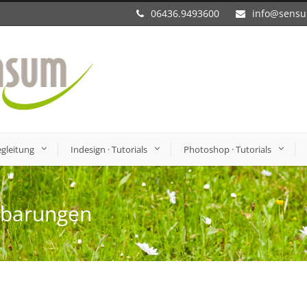
06436.9493600
info@sens
gleitung
Indesign · Tutorials
Photoshop · Tutorials
nbarungen