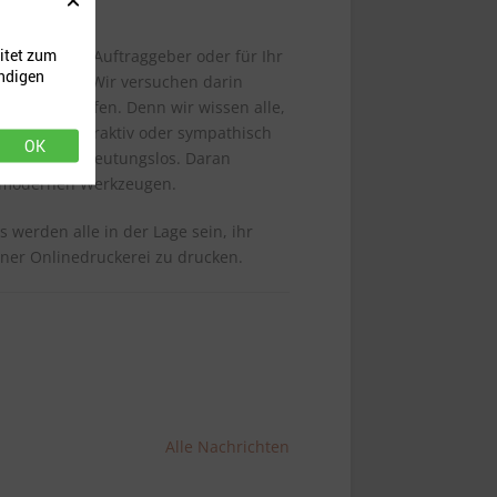
nsprache.
itet zum
n imaginären Auftraggeber oder für Ihr
endigen
at (& Folder). Wir versuchen darin
 zur verknüpfen. Denn wir wissen alle,
ubwürdig, attraktiv oder sympathisch
OK
nformation bedeutungslos. Daran
m modernen Werkzeugen.
 werden alle in der Lage sein, ihr
iner Onlinedruckerei zu drucken.
Alle Nachrichten