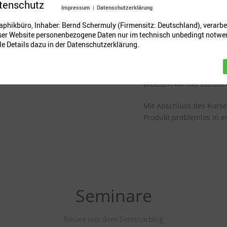
tenschutz
Bildsprache und Zeiche
Impressum
|
Datenschutzerklärung
phikbüro, Inhaber: Bernd Schermuly (Firmensitz: Deutschland), verarbe
Wir erarbeiten für eine
eser Website personenbezogene Daten nur im technisch unbedingt notw
eigenes Projekt ein Plak
e Details dazu in der Datenschutzerklärung.
Information mit Emotion
ohne zu begeistern, gla
zu wirken, bleibt die I
arbeiten wir mit extre
Mit Abschluss des Kurses
Produkt problemlos in e
Seminare
Neues aus dem Seminarblog