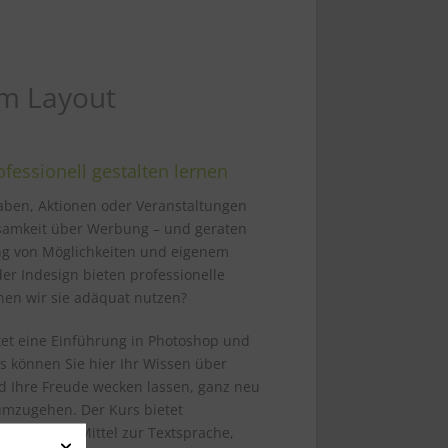
um Layout
ofessionell gestalten lernen
aben, Aktionen oder Veranstaltungen
samkeit über Werbung – und geraten
ng von Möglichkeiten und eigenem
r Indesign bieten professionelle
nen wir sie adäquat nutzen?
etet eine Einführung in Photoshop und
s können Sie hier Ihr Wissen über
nd Ihre Freude wecken lassen, ganz neu
 umzugehen. Der Kurs bietet
Schrift als Mittel zur Textsprache,