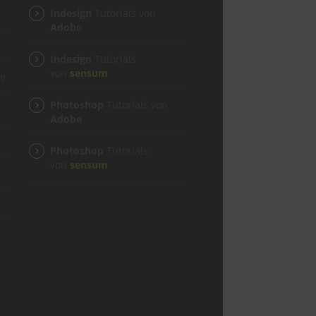
Indesign
Tutorials von
Adobe
Indesign
Tutorials
von
sensum
ge
Photoshop
Tutorials von
Adobe
Photoshop
Tutorials
von
sensum