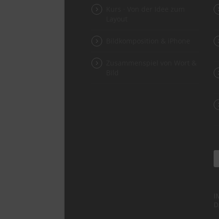
Kurs · Von der Idee zum
Layout
Bildkomposition & iPhone
Zusammenspiel von Wort &
Bild
I
D