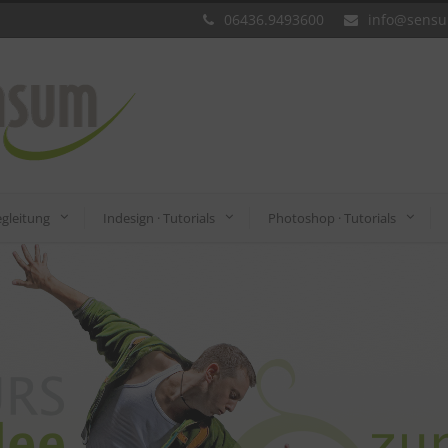
06436.9493600
info@sens
gleitung
Indesign · Tutorials
Photoshop · Tutorials