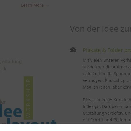
Learn More →
Von der Idee z
Plakate & Folder pr
Mit vielen unseren Vorh
suchen wir die Aufmerk
dabei oft in die Spannu
Vermögen. Photoshop ode
Möglichkeiten, aber kön
Dieser Intensiv-Kurs bi
Indesign. Darüber hinau
Gestaltung vertiefen, u
mit Schrift und Bildern
Basiswissen rund um die 