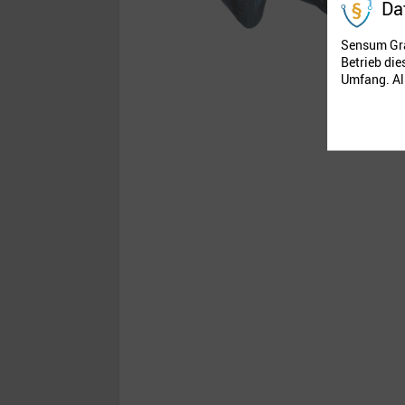
Da
Sensum Gra
Betrieb di
Umfang. All