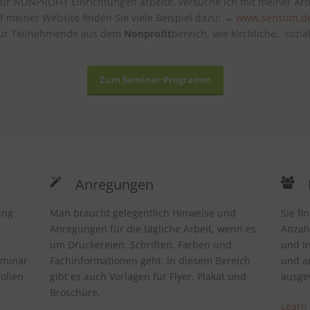
 für NONPROFIT Einrichtungen arbeite, versuche ich mit meiner Arbe
f meiner Website finden Sie viele Beispiel dazu: →
www.sensum.d
für
Teilnehmende aus dem
Nonprofit
bereich, wie kirchliche, sozi
Zum Seminar·Programm
Anregungen
ung
Man braucht gelegentlich Hinweise und
Sie fi
Anregungen für die tägliche Arbeit, wenn es
Anzahl
um Druckereien, Schriften, Farben und
und In
eminar
Fachinformationen geht. In diesem Bereich
und an
olien
gibt es auch Vorlagen für Flyer, Plakat und
ausge
Broschüre.
Learn