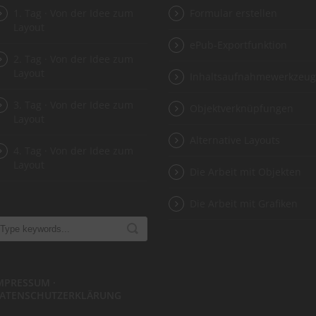
1. Tag · Von der Idee zum
Formular erstellen
Layout
ePub-Exportfunktion
2. Tag · Von der Idee zum
Layout
Inhaltsaufnahmewerkzeu
3. Tag · Von der Idee zum
Objektverknüpfungen
Layout
Alternative Layouts
4. Tag · Von der Idee zum
Layout
Die Arbeit mit Objekten
Die Arbeit mit Grafiken
MPRESSUM ·
ATENSCHUTZERKLÄRUNG