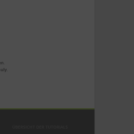
en
.
uly
.
ÜBERSICHT DER TUTORIALS