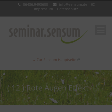
06436.9493600
info@sensum.de
Impressum
|
Datenschutz
→ Zur Sensum Hauptseite
( 12 ) Rote Augen Effekt 1