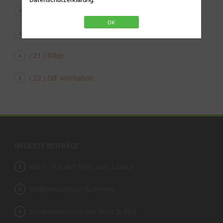
( 19 ) Schattenwurf
OK
( 20 ) Automatisieren
( 21 ) Filter
( 22 ) GIF Animation
NEUESTE BEITRÄGE
Kurs · Von der Idee zum Layout
Bildkomposition & iPhone
Zusammenspiel von Wort & Bild