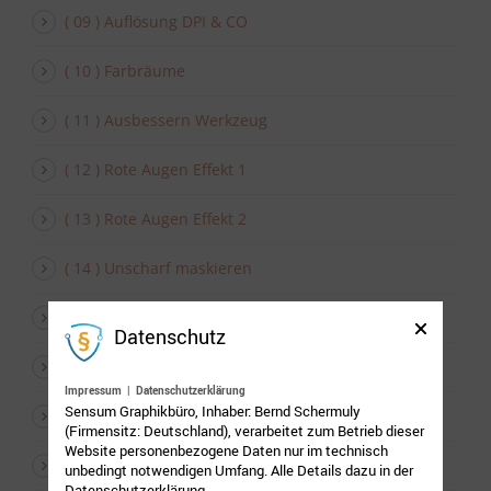
( 09 ) Auflösung DPI & CO
( 10 ) Farbräume
( 11 ) Ausbessern Werkzeug
( 12 ) Rote Augen Effekt 1
( 13 ) Rote Augen Effekt 2
( 14 ) Unscharf maskieren
( 15 ) Tonwertkorrektur
Datenschutz
( 16 ) Aufhellen & Farbsättigung
Impressum
|
Datenschutzerklärung
Sensum Graphikbüro, Inhaber: Bernd Schermuly
( 17 ) Hintergrund austauschen
(Firmensitz: Deutschland), verarbeitet zum Betrieb dieser
Website personenbezogene Daten nur im technisch
( 18 ) Ebenenkomposition
unbedingt notwendigen Umfang. Alle Details dazu in der
Datenschutzerklärung.