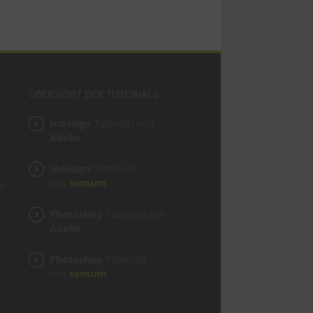
ÜBERSICHT DER TUTORIALS
Indesign
Tutorials von
Adobe
Indesign
Tutorials
von
sensum
ge
Photoshop
Tutorials von
Adobe
Photoshop
Tutorials
von
sensum