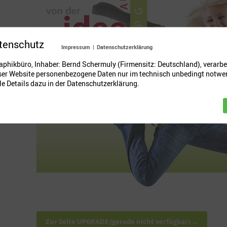
tenschutz
Impressum
|
Datenschutzerklärung
phikbüro, Inhaber: Bernd Schermuly (Firmensitz: Deutschland), verarbe
eser Website personenbezogene Daten nur im technisch unbedingt notw
e Details dazu in der Datenschutzerklärung.
Zur Seite UPGRADE (gerade nicht verfügbar) →