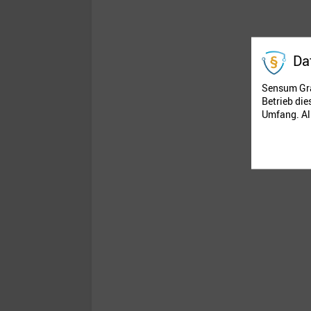
Da
Sensum Gra
Betrieb di
Umfang. All