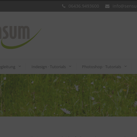
06436.9493600
info@sens
gleitung
Indesign · Tutorials
Photoshop · Tutorials