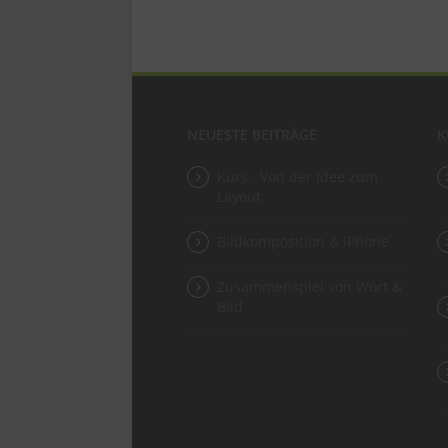
NEUESTE BEITRÄGE
K
Kurs · Von der Idee zum
Layout
Bildkomposition & iPhone
Zusammenspiel von Wort &
Bild