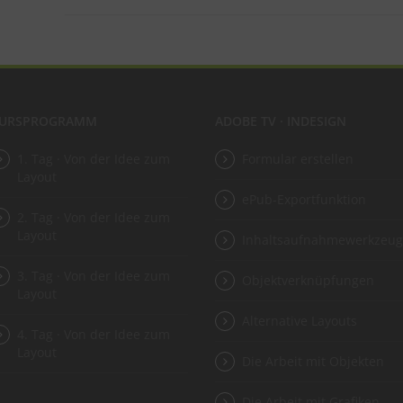
URSPROGRAMM
ADOBE TV · INDESIGN
1. Tag · Von der Idee zum
Formular erstellen
Layout
ePub-Exportfunktion
2. Tag · Von der Idee zum
Layout
Inhaltsaufnahmewerkzeu
3. Tag · Von der Idee zum
Objektverknüpfungen
Layout
Alternative Layouts
4. Tag · Von der Idee zum
Layout
Die Arbeit mit Objekten
Die Arbeit mit Grafiken