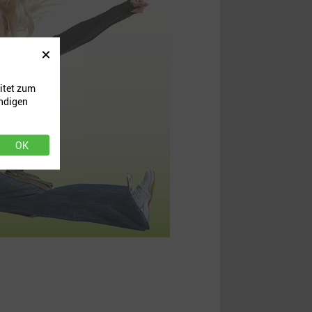
itet zum
endigen
OK