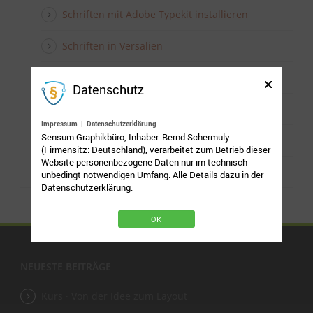
Schriften mit Adobe Typekit installieren
Schriften in Versalien
Durchschuss ändern
Datenschutz
Laufweite
Impressum
|
Datenschutzerklärung
Sensum Graphikbüro, Inhaber: Bernd Schermuly
Schrift in Pfade wandeln
(Firmensitz: Deutschland), verarbeitet zum Betrieb dieser
Website personenbezogene Daten nur im technisch
Schrift-Pfade bearbeiten
unbedingt notwendigen Umfang. Alle Details dazu in der
Datenschutzerklärung.
OK
NEUESTE BEITRÄGE
Kurs · Von der Idee zum Layout