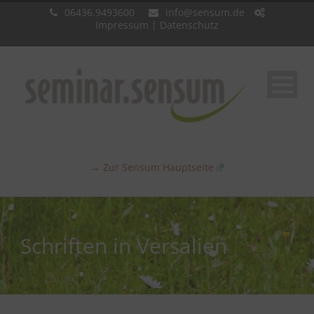
06436.9493600
info@sensum.de
Impressum
|
Datenschutz
→ Zur Sensum Hauptseite
Schriften in Versalien