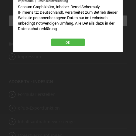
Impressum
|
Datenschutzerklärung
Sensum Graphikbüro, Inhaber: Bernd Schermuly
(Firmensitz: Deutschland), verarbeitet zum Betrieb dieser
Website personenbezogene Daten nur im technisch
unbedingt notwendigen Umfang. Alle Details dazu in der
Datenschutzerklärung.
OK
IMPRESSUM · DATENSCHUTZERKLÄRUNG
Impressum
ADOBE TV · INDESIGN
Formular erstellen
ePub-Exportfunktion
Inhaltsaufnahmewerkzeuge
Objektverknüpfungen