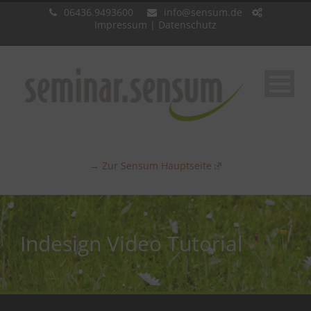
06436.9493600
info@sensum.de
Impressum
|
Datenschutz
→ Zur Sensum Hauptseite
Indesign Video Tutorial