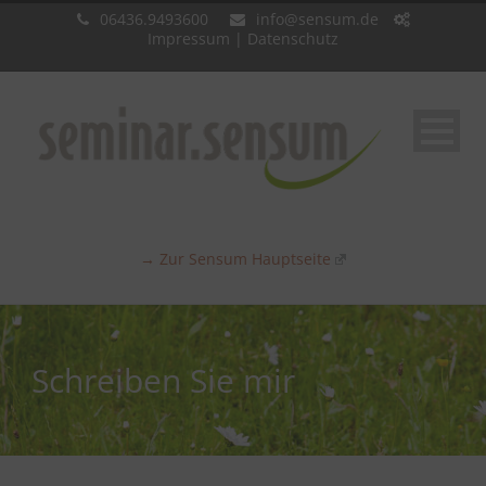
06436.9493600
info@sensum.de
Impressum
|
Datenschutz
→ Zur Sensum Hauptseite
Schreiben Sie mir