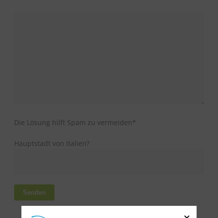
Bitte lasse dieses Feld leer.
Die Lösung hilft Spam zu vermeiden*
Hauptstadt von Italien?