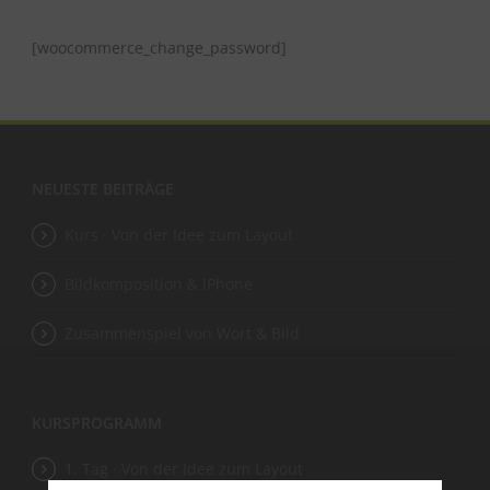
[woocommerce_change_password]
NEUESTE BEITRÄGE
Kurs · Von der Idee zum Layout
Bildkomposition & iPhone
Zusammenspiel von Wort & Bild
KURSPROGRAMM
1. Tag · Von der Idee zum Layout