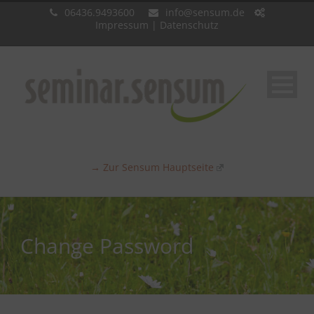
06436.9493600
info@sensum.de
Impressum
|
Datenschutz
→ Zur Sensum Hauptseite
Change Password