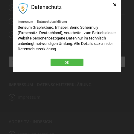
Datenschutz
2. Tag · Von der Idee zum Layout
3. Tag · Von der Idee zum Layout
Impressum
|
Datenschutzerklärung
Sensum Graphikbüro, Inhaber: Bernd Schermuly
(Firmensitz: Deutschland), verarbeitet zum Betrieb dieser
4. Tag · Von der Idee zum Layout
Website personenbezogene Daten nur im technisch
unbedingt notwendigen Umfang. Alle Details dazu in der
Datenschutzerklärung.
OK
IMPRESSUM · DATENSCHUTZERKLÄRUNG
Impressum
ADOBE TV · INDESIGN