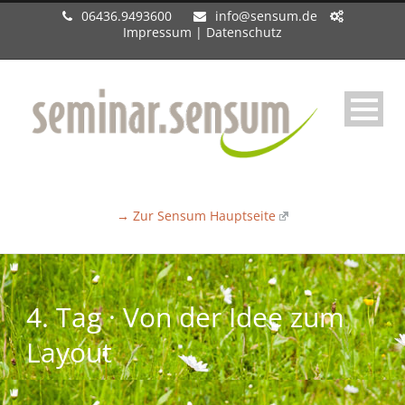
06436.9493600
info@sensum.de
Impressum
|
Datenschutz
→ Zur Sensum Hauptseite
4. Tag · Von der Idee zum
Layout