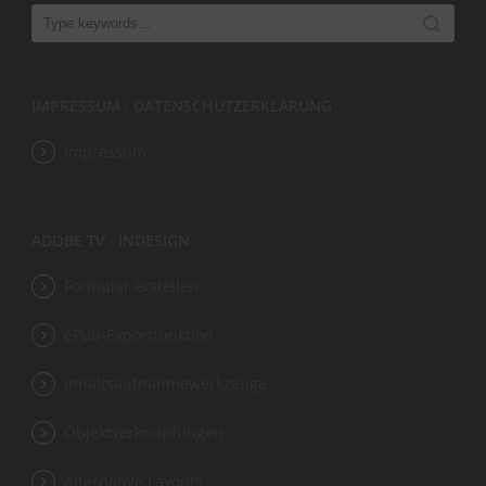
IMPRESSUM · DATENSCHUTZERKLÄRUNG
Impressum
ADOBE TV · INDESIGN
Formular erstellen
ePub-Exportfunktion
Inhaltsaufnahmewerkzeuge
Objektverknüpfungen
Alternative Layouts