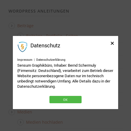
WORDPRESS ANLEITUNGEN
Beiträge
Beiträge · Portfolio · Seiten
Datenschutz
Beitrag bearbeiten · kurz & bündig
Impressum
|
Datenschutzerklärung
Beitrag bearbeiten · step by step
Sensum Graphikbüro, Inhaber: Bernd Schermuly
(Firmensitz: Deutschland), verarbeitet zum Betrieb dieser
Zugang Beiträge
Website personenbezogene Daten nur im technisch
unbedingt notwendigen Umfang. Alle Details dazu in der
erstellen · backend / frontend
Datenschutzerklärung.
bearbeiten · backend / frontend
OK
Medien
Medien hochladen